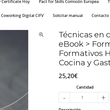
y Certifícate Hoy
Pact for Skills Comisión Europea
T
Coworking Digital CIFV
Solicitar manual
Contacto
Técnicas en c
eBook > Form
Formativos H
Cocina y Gas
25,20€
Cantidad
-
+
Descripción