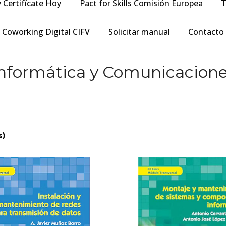
y Certifícate Hoy
Pact for Skills Comisión Europea
T
Coworking Digital CIFV
Solicitar manual
Contacto
nformática y Comunicacion
s)