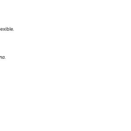
exible.
rna
.