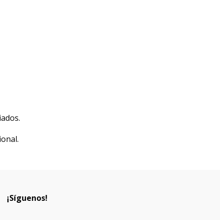
iados.
onal.
¡Síguenos!