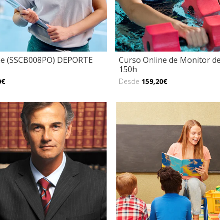
ne (SSCB008PO) DEPORTE
Curso Online de Monitor d
150h
0€
Desde
159,20€