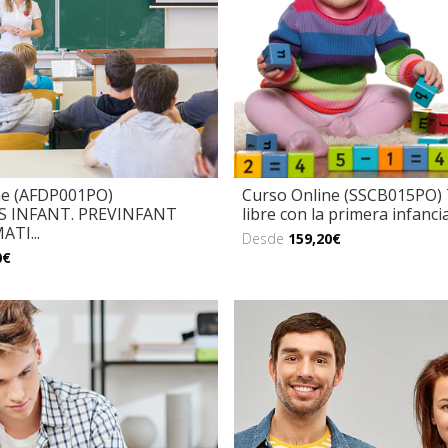
ne (AFDP001PO)
Curso Online (SSCB015PO)
 INFANT. PREVINFANT
libre con la primera infanci
TI...
Desde
159,20€
0€