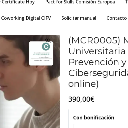
y Certifícate Hoy
Pact for Skills Comisión Europea
T
Coworking Digital CIFV
Solicitar manual
Contacto
(MCR0005) M
Universitari
Prevención y
Cibersegurid
online)
390,00€
Con bonificación