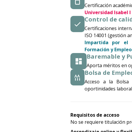
Certificación académi
Universidad Isabel I
Control de cali
Certificaciones intern
ISO 14001 (gestión am
Impartida por el 
Formación y Empleo
Baremable y P
Aporta méritos en op
Bolsa de Empleo
Acceso a la Bolsa
oportinidades laborale
Requisitos de acceso
No se requiere titulación pr
Aprendizaje online y flexi