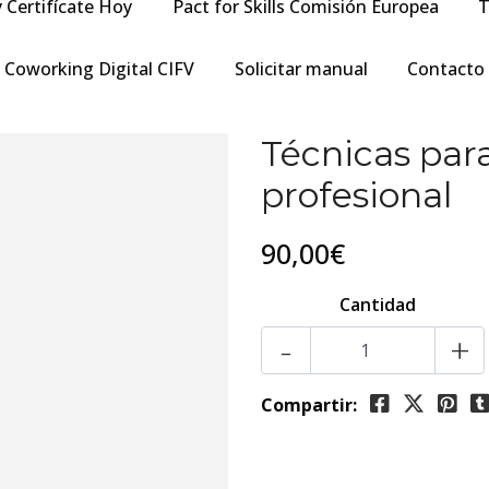
y Certifícate Hoy
Pact for Skills Comisión Europea
T
Coworking Digital CIFV
Solicitar manual
Contacto
Técnicas para
profesional
90,00€
Cantidad
-
+
Compartir: