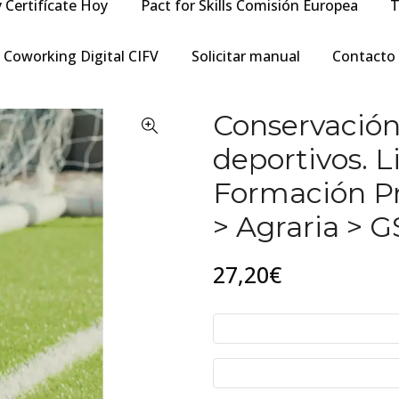
y Certifícate Hoy
Pact for Skills Comisión Europea
T
Coworking Digital CIFV
Solicitar manual
Contacto
Conservación
deportivos. 
Formación Pr
> Agraria > G
27,20€