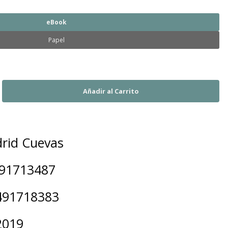
eBook
Papel
rid Cuevas
491713487
491718383
2019