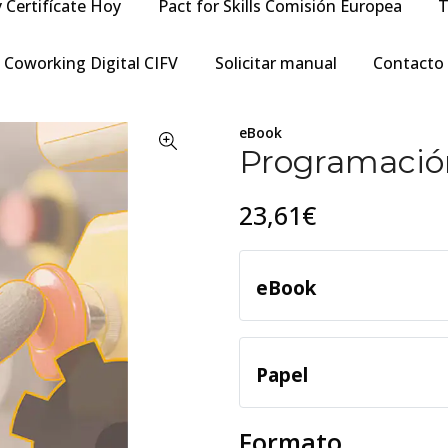
y Certifícate Hoy
Pact for Skills Comisión Europea
T
Coworking Digital CIFV
Solicitar manual
Contacto
eBook
Programación
23,61€
eBook
Papel
Formato