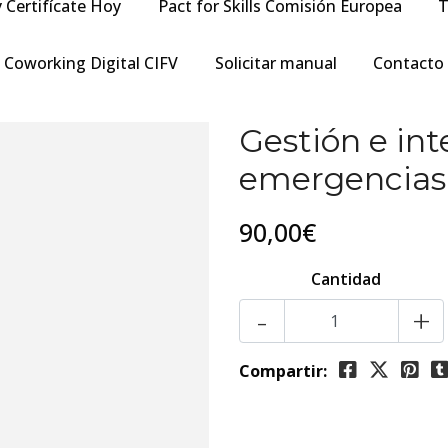
y Certifícate Hoy
Pact for Skills Comisión Europea
T
Coworking Digital CIFV
Solicitar manual
Contacto
Gestión e int
emergencias 
90,00€
Cantidad
-
+
Compartir: