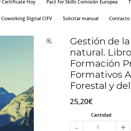
y Certifícate Hoy
Pact for Skills Comisión Europea
T
Coworking Digital CIFV
Solicitar manual
Contacto
Gestión de l
natural. Libr
Formación Pro
Formativos A
Forestal y de
25,20€
Cantidad
-
+