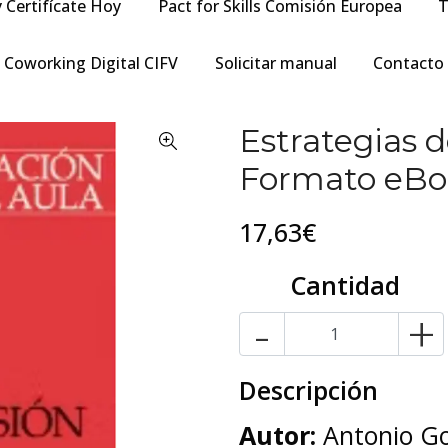
y Certifícate Hoy
Pact for Skills Comisión Europea
T
Coworking Digital CIFV
Solicitar manual
Contacto
Estrategias 
Formato eBo
17,63€
Cantidad
-
+
Descripción
Autor:
Antonio Go