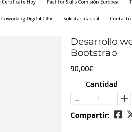
y Certifícate Hoy
Pact for Skills Comisión Europea
T
Coworking Digital CIFV
Solicitar manual
Contacto
Desarrollo w
Bootstrap
90,00€
Cantidad
-
+
Compartir: