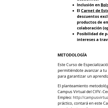
Inclusión en
Bol
El
Carnet de Est
descuentos excl
productos de em
colaboración (op
Posibilidad de p
intereses a trav
METODOLOGÍA
Este Curso de Especializaci
permitiéndote avanzar a tu
para garantizar un aprendi
El planteamiento metodológi
Campus Virtual del CIFV.-Ce
Empleo:
http://campusvirtual
práctico, contará en este C