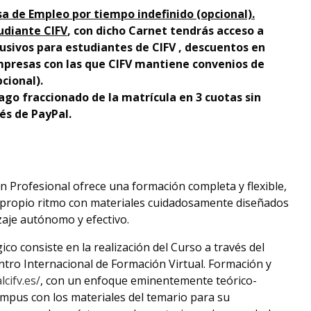
sa de Empleo por tiempo indefinido (opcional).
udiante CIFV
, con dicho Carnet tendrás acceso a
usivos para estudiantes de CIFV , descuentos en
presas con las que CIFV mantiene convenios de
cional).
ago fraccionado de la matrícula en 3 cuotas sin
és de PayPal.
ón Profesional ofrece una formación completa y flexible,
 propio ritmo con materiales cuidadosamente diseñados
zaje autónomo y efectivo.
co consiste en la realización del Curso a través del
ntro Internacional de Formación Virtual. Formación y
cifv.es/
, con un enfoque eminentemente teórico-
ampus con los materiales del temario para su