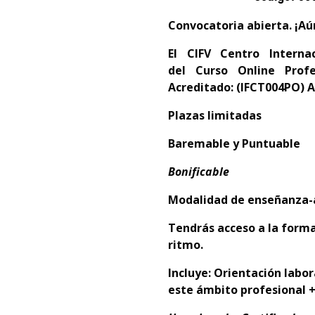
Convocatoria abierta. ¡Aú
El
CIFV Centro Interna
del
Curso Online Profe
Acreditado:
(I
FCT004PO)
A
Plazas limitadas
Baremable y Puntuable
Bonificable
Modalidad de enseñanza-a
Tendrás acceso a la forma
ritmo.
Incluye: Orientación labo
este ámbito profesional +