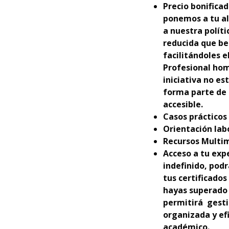
Precio bonificad
ponemos a tu al
a nuestra polít
reducida que be
facilitándoles 
Profesional hom
iniciativa no es
forma parte de 
accesible.
Casos prácticos 
Orientación lab
Recursos Multim
Acceso a tu exp
indefinido, podr
tus certificados
hayas superado 
permitirá gesti
organizada y efi
académico.