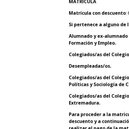
MATRÍCULA
Matrícula con descuento
:
Si pertenece a alguno de l
Alumnado y
ex-alumnado d
Formación y Empleo.
C
olegiados/as del Colegio
D
esempleadas/os.
C
olegiados/as del
Colegio
Políticas y Sociología de C
C
olegiados/as del Colegio
Extremadura.
Para proceder a la matricu
descuento y a continuació
realizar el pago de la mat