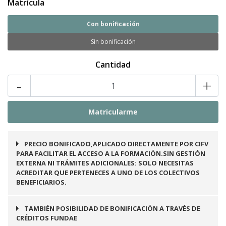
Matrícula
Con bonificación
Sin bonificación
Cantidad
-
+
PRECIO BONIFICADO,APLICADO DIRECTAMENTE POR CIFV
PARA FACILITAR EL ACCESO A LA FORMACIÓN.SIN GESTIÓN
EXTERNA NI TRÁMITES ADICIONALES: SOLO NECESITAS
ACREDITAR QUE PERTENECES A UNO DE LOS COLECTIVOS
BENEFICIARIOS.
Este curso es bonificable a través de los
TAMBIÉN POSIBILIDAD DE BONIFICACIÓN A TRAVÉS DE
créditos FUNDAE, ideal para formar a
CRÉDITOS FUNDAE