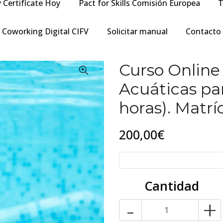
y Certifícate Hoy
Pact for Skills Comisión Europea
T
Coworking Digital CIFV
Solicitar manual
Contacto
Curso Online
Acuáticas pa
horas). Matrí
200,00€
Cantidad
-
+