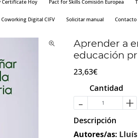
y Certifícate Hoy
Pact for Skills Comisión Europea
T
Coworking Digital CIFV
Solicitar manual
Contacto
Aprender a e
educación pr
23,63€
Cantidad
-
+
Descripción
Autores/as:
Lluí