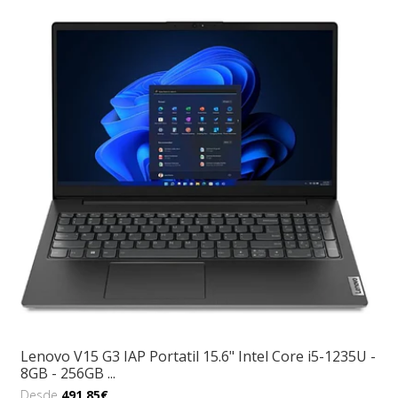
Lenovo V15 G3 IAP Portatil 15.6" Intel Core i5-1235U -
8GB - 256GB ...
Desde
491,85€