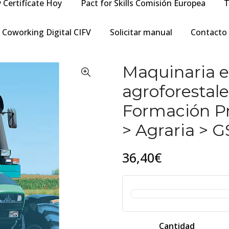
y Certifícate Hoy
Pact for Skills Comisión Europea
T
Coworking Digital CIFV
Solicitar manual
Contacto
Maquinaria e
agroforestale
Formación Pr
> Agraria > G
36,40€
Cantidad