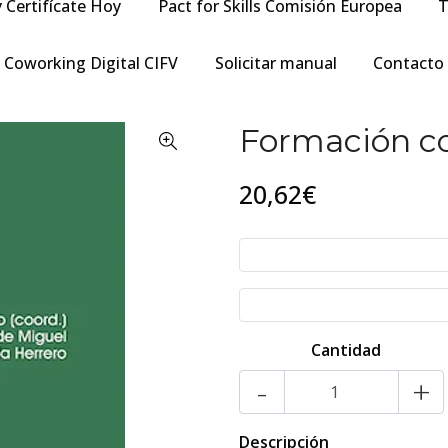
y Certifícate Hoy
Pact for Skills Comisión Europea
T
Coworking Digital CIFV
Solicitar manual
Contacto
Formación co
20,62€
Cantidad
-
+
Descripción