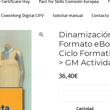
y Certifícate Hoy
Pact for Skills Comisión Europea
T
Coworking Digital CIFV
Solicitar manual
Contacto
Dinamización
Formato eBoo
Ciclo Format
> GM Activid
36,40€
Cantidad