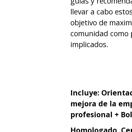
guías y recomenda
llevar a cabo esto
objetivo de maximi
comunidad como p
implicados.
Incluye: Orienta
mejora de la em
profesional + Bo
Homologado,
Ce