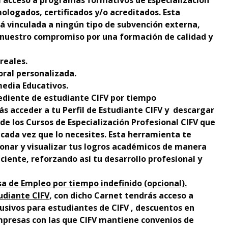
el acceso a programas formativos de Especialización
ologados, certificados y/o acreditados. Esta
tá vinculada a ningún tipo de subvención externa,
nuestro compromiso por una formación de calidad y
reales.
oral personalizada.
edia Educativos.
ediente de estudiante CIFV por tiempo
ás acceder a tu Perfil de Estudiante CIFV y descargar
 de los Cursos de Especialización Profesional CIFV que
cada vez que lo necesites. Esta herramienta te
onar y visualizar tus logros académicos de manera
ciente, reforzando así tu desarrollo profesional y
sa de Empleo por tiempo indefinido (opcional).
udiante CIFV
, con dicho Carnet tendrás acceso a
usivos para estudiantes de CIFV , descuentos en
presas con las que CIFV mantiene convenios de