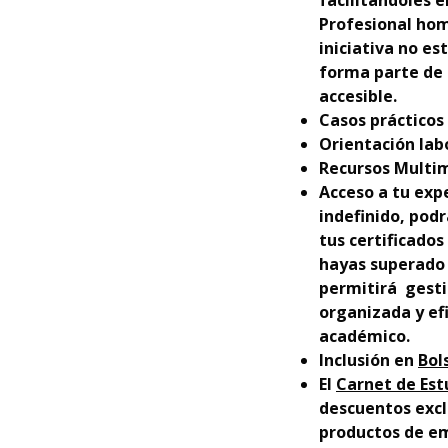
facilitándoles 
Profesional hom
iniciativa no es
forma parte de 
accesible.
Casos prácticos 
Orientación lab
Recursos Multim
Acceso a tu exp
indefinido, podr
tus certificados
hayas superado 
permitirá gesti
organizada y efi
académico.
Inclusión en
Bol
El
Carnet de Est
descuentos excl
productos de em