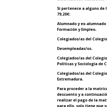
Si pertenece a alguno de l
79,20€:
Alumnado y
ex-alumnado d
Formación y Empleo.
C
olegiados/as del Colegio
D
esempleadas/os.
C
olegiados/as del
Colegio
Políticas y Sociología de C
C
olegiados/as del Colegio
Extremadura.
Para proceder a la matricu
descuento y a continuación
realizar el pago de la mat
para ello, solo tiene que