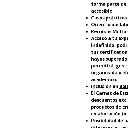
forma parte de 
accesible.
Casos prácticos 
Orientación lab
Recursos Multim
Acceso a tu exp
indefinido, podr
tus certificados
hayas superado 
permitirá gesti
organizada y efi
académico.
Inclusión en
Bol
El
Carnet de Est
descuentos excl
productos de em
colaboración (op
Posibilidad de p
intereses a trav