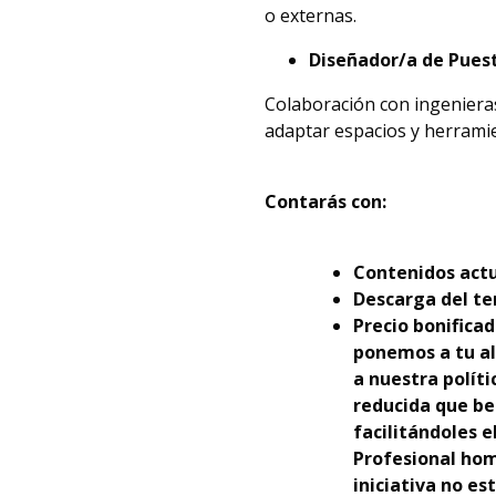
o externas.
Diseñador/a de Pues
Colaboración con ingenieras
adaptar espacios y herrami
Contarás con:
Contenidos actu
Descarga del te
Precio bonificad
ponemos a tu al
a nuestra polít
reducida que be
facilitándoles 
Profesional hom
iniciativa no es