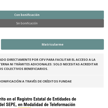
Con bonificación
Sin bonificación
ADO DIRECTAMENTE POR CIFV PARA FACILITAR EL ACCESO A LA
ERNA NI TRÁMITES ADICIONALES: SOLO NECESITAS ACREDITAR
OS COLECTIVOS BENEFICIARIOS.
le a través de los créditos FUNDAE, ideal para formar
BONIFICACIÓN A TRAVÉS DE CRÉDITOS FUNDAE
o y mejorar sus competencias profesionales.