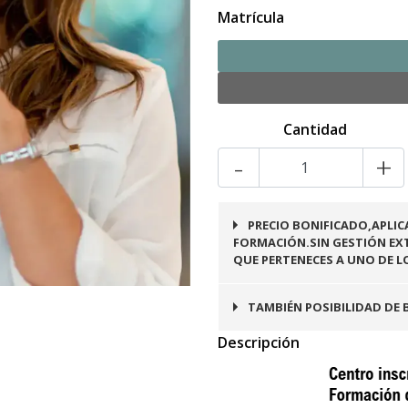
Matrícula
Cantidad
-
+
PRECIO BONIFICADO,APLIC
FORMACIÓN.SIN GESTIÓN EXT
QUE PERTENECES A UNO DE L
Este curso es bonificab
TAMBIÉN POSIBILIDAD DE 
a trabajadores en activ
Descripción