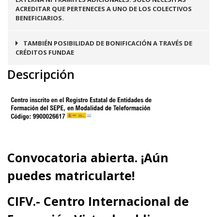
ACREDITAR QUE PERTENECES A UNO DE LOS COLECTIVOS
BENEFICIARIOS.
Este curso es bonificable a
TAMBIÉN POSIBILIDAD DE BONIFICACIÓN A TRAVÉS DE
CRÉDITOS FUNDAE
través de los créditos FUNDAE,
Descripción
ideal para formar a
trabajadores en activo y
mejorar sus competencias
profesionales.
Convocatoria abierta. ¡Aún
puedes matricularte!
CIFV.- Centro Internacional de