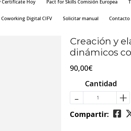
y Certifícate Hoy
Pact for Skills Comisión Europea
T
Coworking Digital CIFV
Solicitar manual
Contacto
Creación y e
dinámicos c
90,00€
Cantidad
-
+
Compartir: