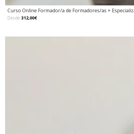
Curso Online Formador/a de Formadores/as + Especializ
Desde
312,00€