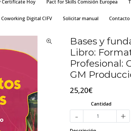
y Certifícate Hoy
Pact for Skills Comisión Europea
T
Coworking Digital CIFV
Solicitar manual
Contacto
Bases y fun
Libro: Forma
Profesional: 
GM Producci
25,20€
Cantidad
-
+
Descripción