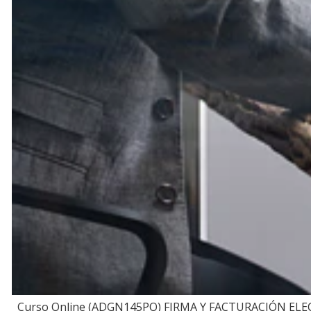
Curso Online (ADGN145PO) FIRMA Y FACTURACIÓN EL