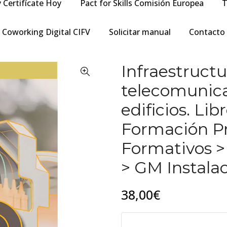
y Certifícate Hoy
Pact for Skills Comisión Europea
T
Coworking Digital CIFV
Solicitar manual
Contacto
Infraestruct
telecomunica
edificios. Li
Formación Pro
Formativos > 
> GM Instalac
38,00€