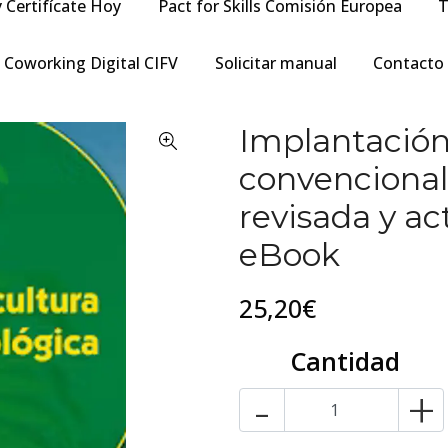
y Certifícate Hoy
Pact for Skills Comisión Europea
T
Coworking Digital CIFV
Solicitar manual
Contacto
Implantación 
convencional 
revisada y ac
eBook
25,20€
Cantidad
-
+