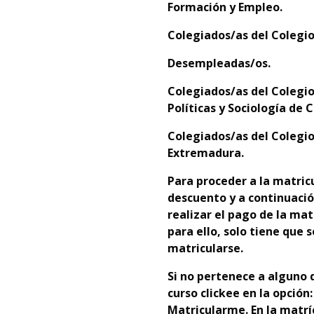
Formación y Empleo.
C
olegiados/as del Colegio
D
esempleadas/os.
C
olegiados/as del
Colegio
Políticas y Sociología de C
C
olegiados/as del Colegio
Extremadura.
Para proceder a la matricu
descuento y a continuació
realizar el pago de la mat
para ello, solo tiene que
matricularse.
Si no pertenece a alguno d
curso clickee en la opción
Matricularme. En la matrí