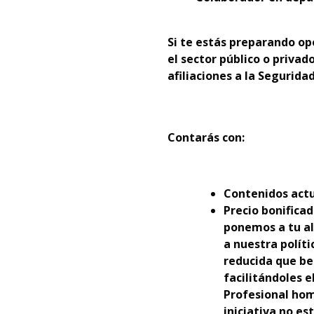
Si te estás preparando opo
el sector público o priva
afiliaciones a la Segurida
Contarás con:
Contenidos actu
Precio bonificad
ponemos a tu al
a nuestra polít
reducida que be
facilitándoles 
Profesional hom
iniciativa no es